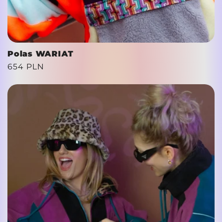
Polas WARIAT
Cena
654 PLN
regularna