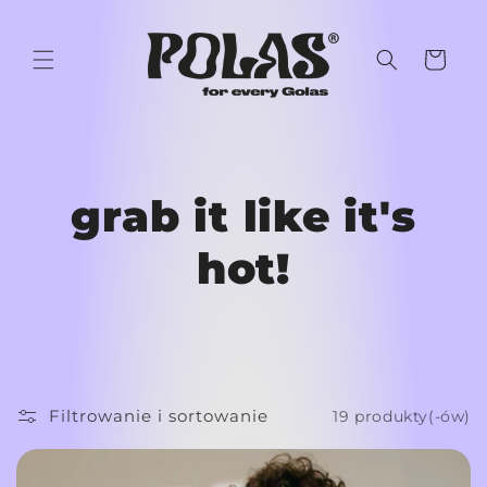
Przejdź
do
treści
Koszyk
grab it like it's
hot!
Filtrowanie i sortowanie
19 produkty(-ów)