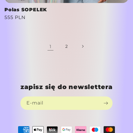
Polas SOPELEK
Cena
555 PLN
regularna
1
2
zapisz się do newslettera
E-mail
Metody