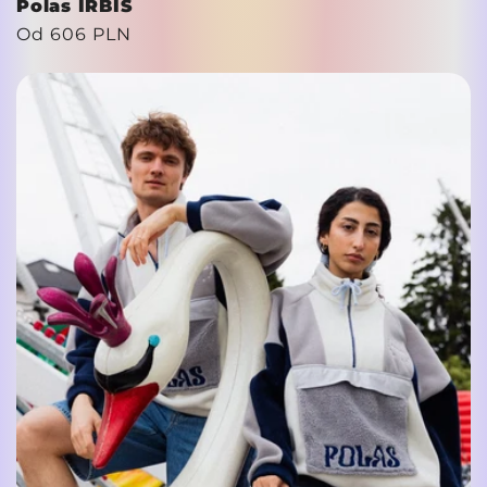
Polas IRBIS
Cena
Od
606 PLN
regularna