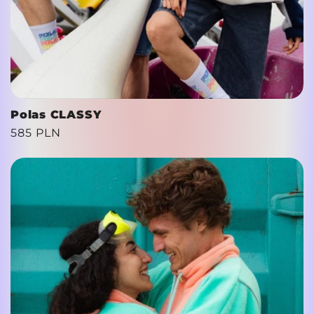
Polas CLASSY
Cena
585 PLN
regularna