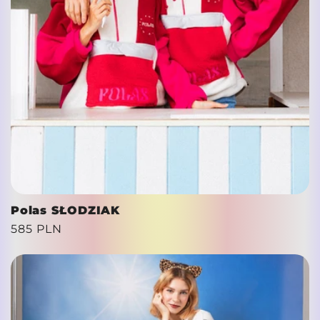
Polas SŁODZIAK
Cena
585 PLN
regularna