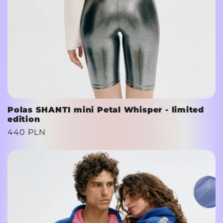
Polas SHANTI mini Petal Whisper - limited
edition
Cena
440 PLN
regularna