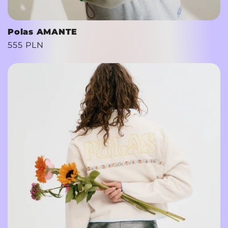
Polas AMANTE
Cena
555 PLN
regularna