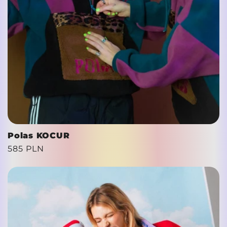
Polas KOCUR
Cena
585 PLN
regularna