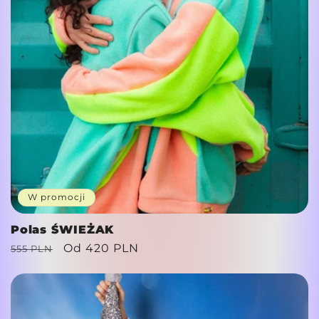
W promocji
Polas ŚWIEŻAK
Cena
Cena
Od
420 PLN
555 PLN
regularna
promocyjna