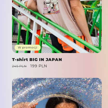
W promocji
T-shirt BIG IN JAPAN
Cena
Cena
199 PLN
245 PLN
regularna
promocyjna