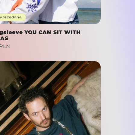
yprzedane
gsleeve YOU CAN SIT WITH
LAS
a
 PLN
ularna