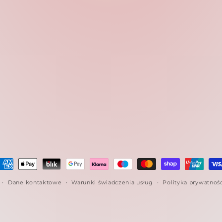
etody
łatności
Dane kontaktowe
Warunki świadczenia usług
Polityka prywatnoś