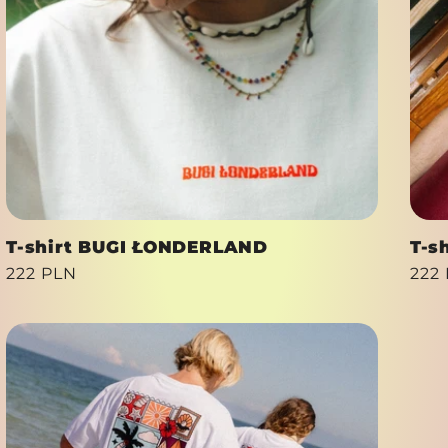
T-shirt BUGI ŁONDERLAND
T-s
Cena
222 PLN
Cen
222
regularna
reg