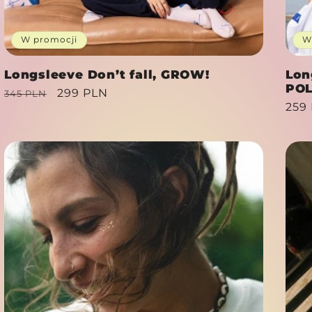
W promocji
W
Longsleeve Don’t fall, GROW!
Lon
PO
Cena
Cena
299 PLN
345 PLN
Cen
259
regularna
promocyjna
reg