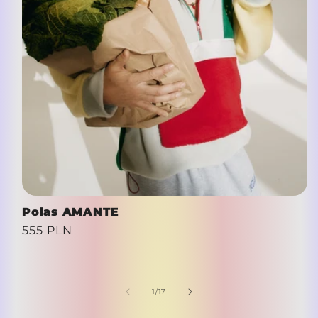
Polas AMANTE
Cena
555 PLN
regularna
z
1
/
17