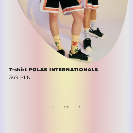
T-shirt POLAS INTERNATIONALS
Cena
369 PLN
regularna
z
1
/
8