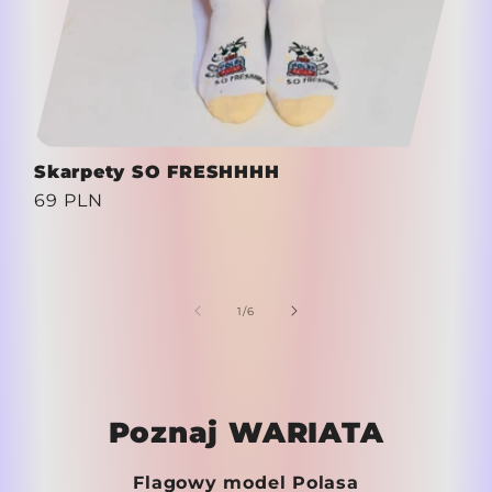
Skarpety SO FRESHHHH
Cena
69 PLN
regularna
z
1
/
6
Poznaj WARIATA
Flagowy model Polasa