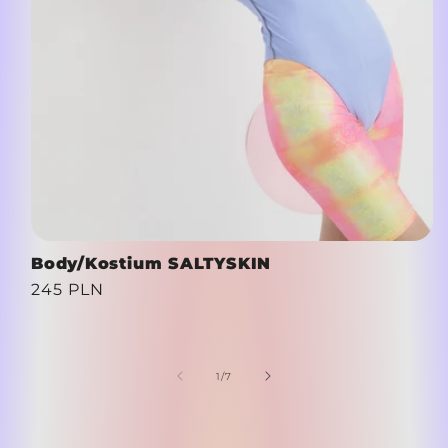
Body/Kostium SALTYSKIN
Cena
245 PLN
regularna
z
1
/
7