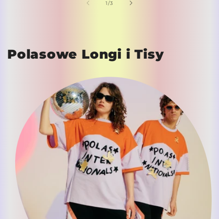
z
1
/
3
Polasowe Longi i Tisy