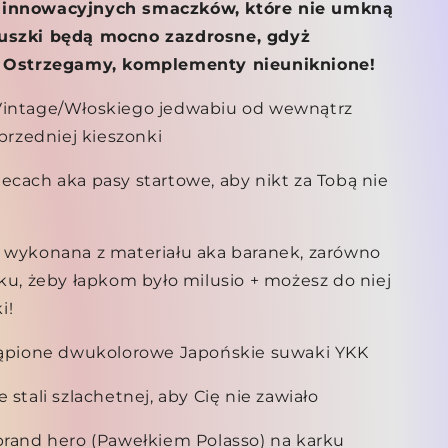
e innowacyjnych smaczków, które nie umkną
iuszki będą mocno zazdrosne, gdyż
i. Ostrzegamy, komplementy nieuniknione!
Vintage/Włoskiego jedwabiu od wewnątrz
 przedniej kieszonki
ecach aka pasy startowe, aby nikt za Tobą nie
u wykonana z materiału aka baranek, zarówno
dku, żeby łapkom było milusio + możesz do niej
i!
stąpione dwukolorowe Japońskie suwaki YKK
 stali szlachetnej, aby Cię nie zawiało
brand hero (Pawełkiem Polasso) na karku