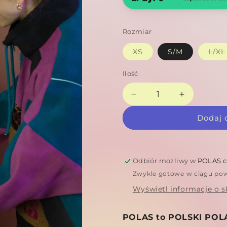
Rozmiar
Wariant
XS
S/M
L/XL
wyprzedany
lub
niedostępny
Ilość
Zmniejsz
Zwiększ
ilość
ilość
Dodaj 
dla
dla
Polas
Polas
KOCUR
KOCUR
Odbiór możliwy w
POLAS cr
Zwykle gotowe w ciągu pow
Wyświetl informacje o s
POLAS to POLSKI POLAR