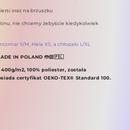
iersi oraz na brzuszku
fonu, nie chcemy żebyście kiedykolwiek
 rozmiar S/M, Mela XS, a chłopaki L/XL
MADE IN POLAND 🤲🏻🇵🇱
400g/m2, 100% poliester, została
siada certyfikat OEKO-TEX® Standard 100.