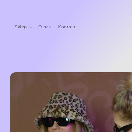
Przejdź
do
treści
Sklep
O nas
Kontakt
Pomiń,
aby
przejść do
informacji
o
produkcie