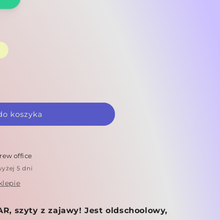
Wariant
wyprzedany
lub
niedostępny
do koszyka
ew office
yżej 5 dni
klepie
, szyty z zajawy! Jest oldschoolowy,