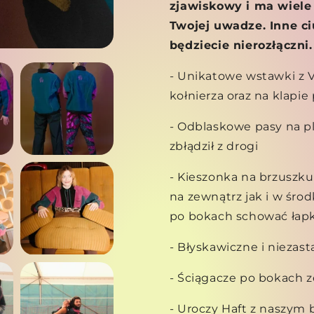
zjawiskowy i ma wiel
Twojej uwadze. Inne c
będziecie nierozłączn
- Unikatowe wstawki z 
kołnierza oraz na klapie
- Odblaskowe pasy na pl
zbłądził z drogi
- Kieszonka na brzuszk
na zewnątrz jak i w śro
po bokach schować łapk
- Błyskawiczne i nieza
- Ściągacze po bokach ze
- Uroczy Haft z naszym 