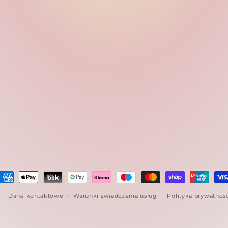
etody
łatności
Dane kontaktowe
Warunki świadczenia usług
Polityka prywatnoś