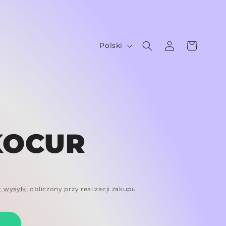
Zaloguj
J
Koszyk
Polski
się
ę
z
y
k
KOCUR
t wysyłki
obliczony przy realizacji zakupu.