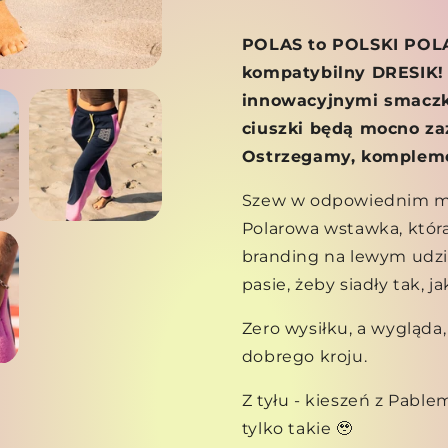
POLAS to POLSKI POLAR,
kompatybilny DRESIK! 
innowacyjnymi smaczk
ciuszki będą mocno zaz
Ostrzegamy, kompleme
Szew w odpowiednim miej
Polarowa wstawka, która
branding na lewym udzi
pasie, żeby siadły tak, ja
Zero wysiłku, a wygląda
dobrego kroju.
Z tyłu - kieszeń z Pable
tylko takie 🥹