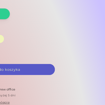
do koszyka
ew office
yżej 5 dni
klepie