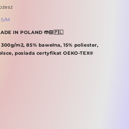
możesz
 S/M
MADE IN POLAND 🤲🏻🇵🇱
 300g/m2, 85% bawełna, 15% poliester,
lsce, posiada certyfikat OEKO-TEX®