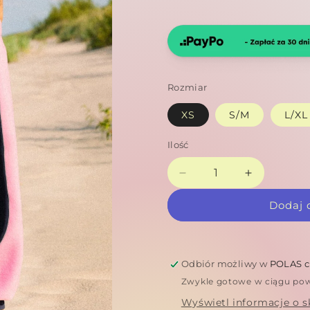
Rozmiar
XS
S/M
L/XL
Ilość
Zmniejsz
Zwiększ
ilość
ilość
Dodaj 
dla
dla
Spodnie
Spodnie
BABY
BABY
DRIVER
DRIVER
Odbiór możliwy w
POLAS cr
Zwykle gotowe w ciągu pow
Wyświetl informacje o s