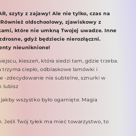
 szyty z zajawy! Ale nie tylko, czas na
Również oldschoolowy, zjawiskowy z
ami, które nie umkną Twojej uwadze. Inne
drosne, gdyż będziecie nierozłączni.
nty nieuniknione!
scu, kieszeń, która siedzi tam, gdzie trzeba.
 trzyma ciepło, odblaskowe lamówki i
e -zdecydowanie nie subtelne, sznurki w
k lubisz
, jakby wszystko było ogarnięte. Magia
m. Jeśli Twój tyłek ma mieć towarzystwo, to