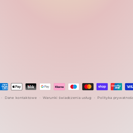
etody
łatności
Dane kontaktowe
Warunki świadczenia usług
Polityka prywatnoś