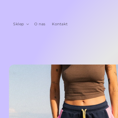
Przejdź
do
treści
Sklep
O nas
Kontakt
Pomiń,
aby
przejść do
informacji
o
produkcie