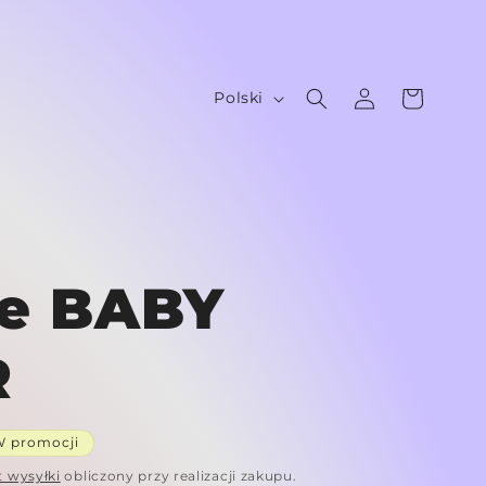
Zaloguj
J
Koszyk
Polski
się
ę
z
y
k
ie BABY
R
W promocji
a
t wysyłki
obliczony przy realizacji zakupu.