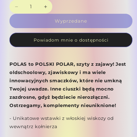
Zmniejsz
Zwiększ
ilość
ilość
Wyprzedane
dla
dla
Polas
Polas
FURRY
FURRY
Powiadom mnie o dostępności
-
-
limited
limited
edition
edition
POLAS to POLSKI POLAR, szyty z zajawy! Jest
oldschoolowy, zjawiskowy i ma wiele
innowacyjnych smaczków, które nie umkną
Twojej uwadze. Inne ciuszki będą mocno
zazdrosne, gdyż będziecie nierozłączni.
Ostrzegamy, komplementy nieuniknione!
- Unikatowe wstawki z włoskiej wiskozy od
wewnątrz kołnierza