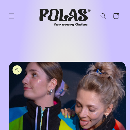
Przejdź
do
treści
Koszyk
Pomiń,
aby
przejść do
informacji
o
produkcie