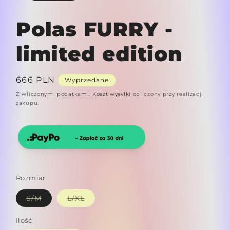
Polas FURRY -
limited edition
Cena
666 PLN
Wyprzedane
regularna
Z wliczonymi podatkami.
Koszt wysyłki
obliczony przy realizacji
zakupu.
Rozmiar
Wariant
Wariant
S/M
L/XL
wyprzedany
wyprzedany
lub
lub
niedostępny
niedostępny
Ilość