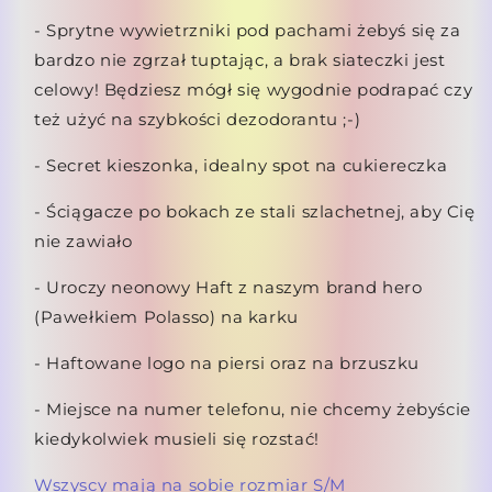
- Sprytne wywietrzniki pod pachami żebyś się za
bardzo nie zgrzał tuptając, a brak siateczki jest
celowy! Będziesz mógł się wygodnie podrapać czy
też użyć na szybkości dezodorantu ;-)
- Secret kieszonka, idealny spot na cukiereczka
- Ściągacze po bokach ze stali szlachetnej, aby Cię
nie zawiało
- Uroczy neonowy Haft z naszym brand hero
(Pawełkiem Polasso) na karku
- Haftowane logo na piersi oraz na brzuszku
- Miejsce na numer telefonu, nie chcemy żebyście
kiedykolwiek musieli się rozstać!
Wszyscy mają na sobie rozmiar S/M