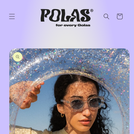
Przejdź
do
treści
Koszyk
Pomiń,
aby
przejść do
informacji
o
produkcie