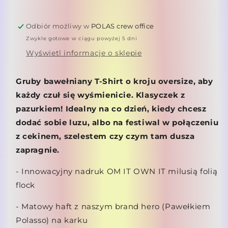
shirt
shirt
OM
OM
Odbiór możliwy w
POLAS crew office
IT
IT
OWN
OWN
Zwykle gotowe w ciągu powyżej 5 dni
IT
IT
Wyświetl informacje o sklepie
Gruby bawełniany T-Shirt o kroju oversize, aby
każdy czuł się wyśmienicie.
Klasyczek z
pazurkiem! Idealny na co dzień, kiedy chcesz
dodać sobie luzu, albo na festiwal w połączeniu
z cekinem, szelestem czy czym tam dusza
zapragnie.
- Innowacyjny nadruk OM IT OWN IT milusią folią
flock
- Matowy haft z naszym brand hero (Pawełkiem
Polasso) na karku