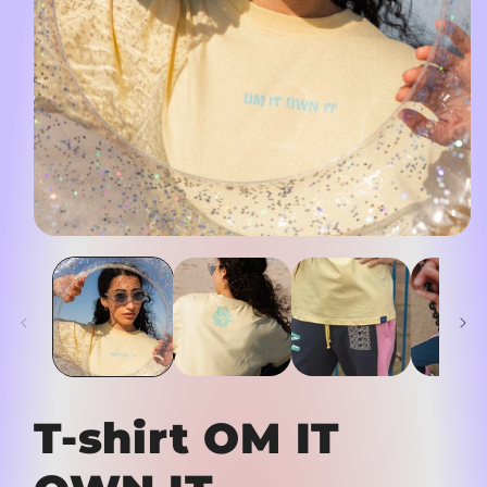
Otwórz
multimedia
1
w
oknie
modalnym
T-shirt OM IT