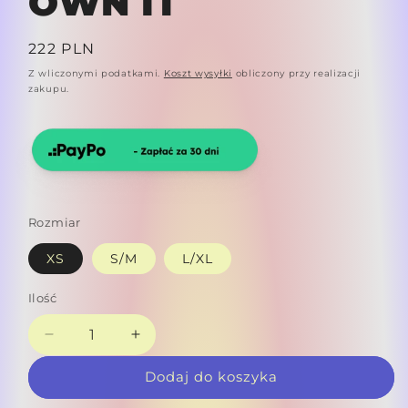
OWN IT
Cena
222 PLN
regularna
Z wliczonymi podatkami.
Koszt wysyłki
obliczony przy realizacji
zakupu.
Rozmiar
XS
S/M
L/XL
Ilość
Zmniejsz
Zwiększ
ilość
ilość
Dodaj do koszyka
dla
dla
T-
T-