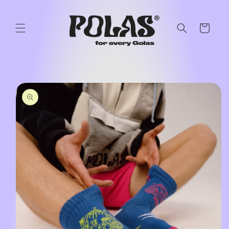
Przejdź
do
treści
Koszyk
Pomiń,
aby
przejść do
informacji
o
produkcie