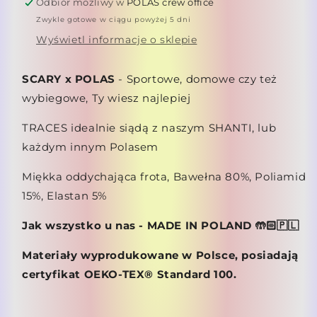
Odbiór możliwy w
POLAS crew office
Zwykle gotowe w ciągu powyżej 5 dni
Wyświetl informacje o sklepie
SCARY x POLAS
-
Sportowe, domowe czy też
wybiegowe, Ty wiesz najlepiej
TRACES idealnie siądą z naszym SHANTI, lub
każdym innym Polasem
Miękka oddychająca frota, B
awełna 80%, Poliamid
15%, Elastan 5%
Jak wszystko u nas - MADE IN POLAND 🤲🏻🇵🇱
Materiały wyprodukowane w Polsce, posiadają
certyfikat OEKO-TEX® Standard 100.