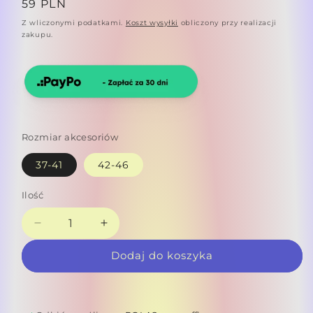
Cena
59 PLN
regularna
Z wliczonymi podatkami.
Koszt wysyłki
obliczony przy realizacji
zakupu.
Rozmiar akcesoriów
37-41
42-46
Ilość
Zmniejsz
Zwiększ
ilość
ilość
Dodaj do koszyka
dla
dla
Skarpety
Skarpety
TRACES
TRACES