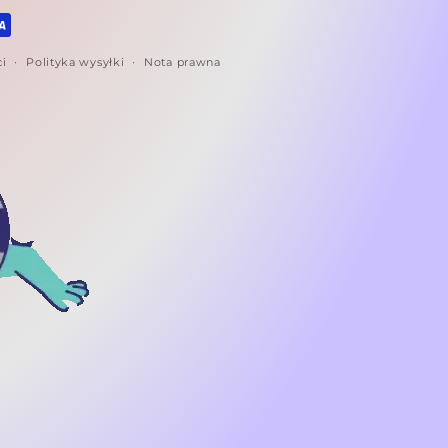
ci
Polityka wysyłki
Nota prawna