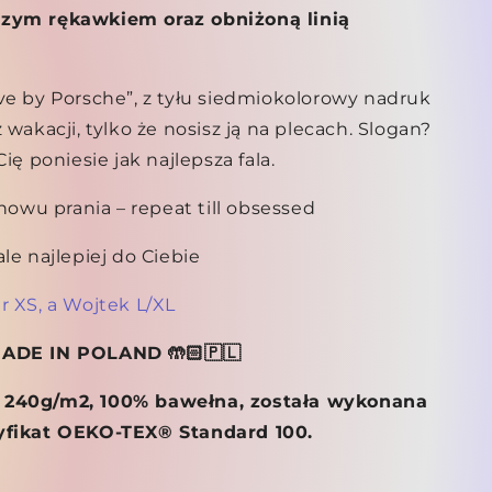
szym rękawkiem oraz obniżoną linią
ve by Porsche”, z tyłu siedmiokolorowy nadruk
 wakacji, tylko że nosisz ją na plecach. Slogan?
ię poniesie jak najlepsza fala.
znowu prania – repeat till obsessed
le najlepiej do Ciebie
r XS, a Wojtek L/XL
MADE IN POLAND 🤲🏻🇵🇱
 240g/m2, 100% bawełna, została wykonana
tyfikat OEKO-TEX® Standard 100.